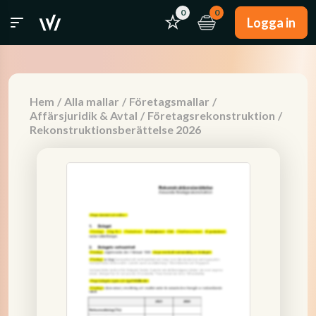
0
0
Logga in
Hem
/
Alla mallar
/
Företagsmallar
/
Affärsjuridik & Avtal
/
Företagsrekonstruktion
/
Rekonstruktionsberättelse 2026