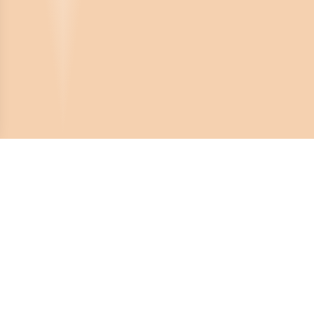
Crona Software AB
Huvudkontor:
Solnavägen 4
113 65 Stockholm,
Sverige
Telefonnummer: