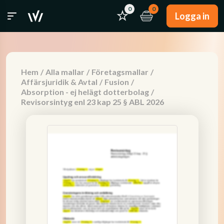
0
0
Logga in
Hem
/
Alla mallar
/
Företagsmallar
/
Affärsjuridik & Avtal
/
Fusion
/
Absorption - ej helägt dotterbolag
/
Revisorsintyg enl 23 kap 25 § ABL 2026