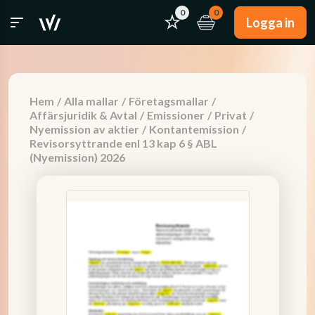
0
0
Logga in
Hem
/
Alla mallar
/
Företagsmallar
/
Affärsjuridik & Avtal
/
Emissioner
/
Privat
/
Nyemission av aktier
/
Kontantemission
/
Revisorsyttrande enl 13 kap 6 § ABL
(Nyemission) 2026