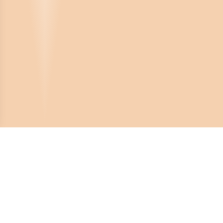
Crona Software AB
Huvudkontor:
Solnavägen 4
113 65 Stockholm,