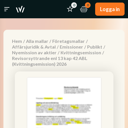
0
0
Logga in
Hem
/
Alla mallar
/
Företagsmallar
/
Affärsjuridik & Avtal
/
Emissioner
/
Publikt
/
Nyemission av aktier
/
Kvittningsemission
/
Revisorsyttrande enl 13 kap 42 ABL
(Kvittningsemission) 2026