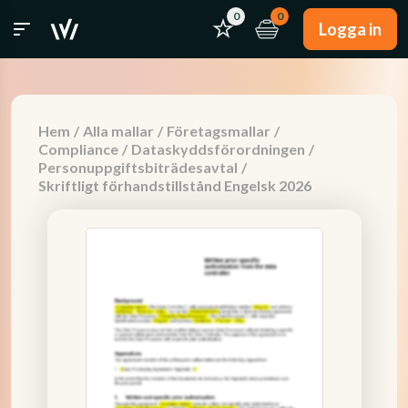
0
0
Logga in
Hem
/
Alla mallar
/
Företagsmallar
/
Compliance
/
Dataskyddsförordningen
/
Personuppgiftsbiträdesavtal
/
Skriftligt förhandstillstånd Engelsk 2026