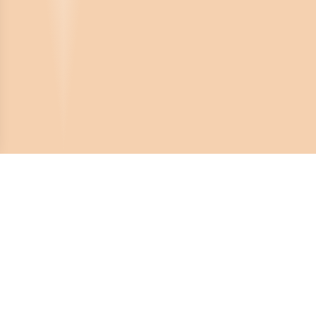
Crona Software AB
Huvudkontor:
Solnavägen 4
113 65 Stockholm,
Sverige