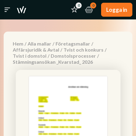
0
0
Logga in
Hem
/
Alla mallar
/
Företagsmallar
/
Affärsjuridik & Avtal
/
Tvist och konkurs
/
Tvist i domstol
/
Domstolsprocesser
/
Stämningsansökan _Kvarstad_ 2026