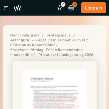
0
0
Logga in
Hem
/
Alla mallar
/
Företagsmallar
/
Affärsjuridik & Avtal
/
Emissioner
/
Privat
/
Emission av konvertibler
/
Styrelsens förslag - Företrädesemission
(konvertibler) - Privat avstämningsbolag 2026