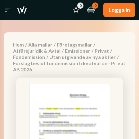
0
0
Logga in
Hem
/
Alla mallar
/
Företagsmallar
/
Affärsjuridik & Avtal
/
Emissioner
/
Privat
/
Fondemission
/
Utan utgivande av nya aktier
/
Förslag beslut fondemission h kvotvärde - Privat
AB 2026