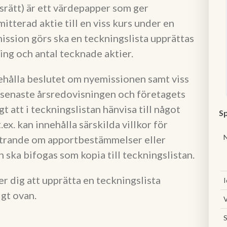
srätt) är ett värdepapper som ger
itterad aktie till en viss kurs under en
ssion görs ska en teckningslista upprättas
g och antal tecknade aktier.
ehålla beslutet om nyemissionen samt viss
n senaste årsredovisningen och företagets
t att i teckningslistan hänvisa till något
Sp
. kan innehålla särskilda villkor för
ttrande om apportbestämmelser eller
ska bifogas som kopia till teckningslistan.
 dig att upprätta en teckningslista
I
gt ovan.
V
S