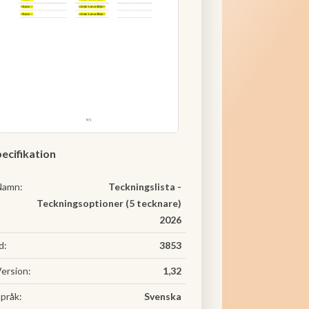
ecifikation
Namn:
Teckningslista -
Teckningsoptioner (5 tecknare)
2026
d:
3853
ersion:
1,32
pråk:
Svenska