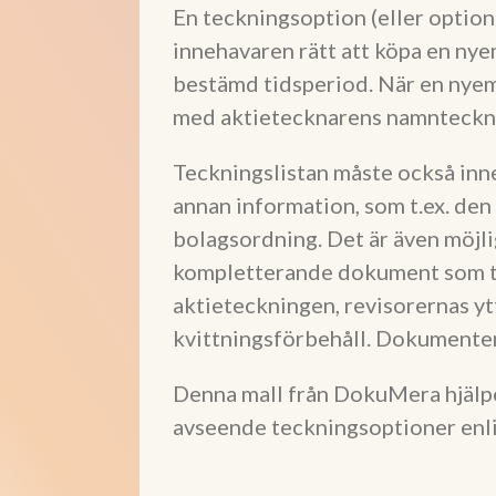
En teckningsoption (eller option
innehavaren rätt att köpa en nyem
bestämd tidsperiod. När en nyemi
med aktietecknarens namntecknin
Teckningslistan måste också inn
annan information, som t.ex. de
bolagsordning. Det är även möjlig
kompletterande dokument som t.ex
aktieteckningen, revisorernas y
kvittningsförbehåll. Dokumenten 
Denna mall från DokuMera hjälper
avseende teckningsoptioner enli