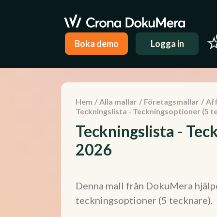
Boka demo
Logga in
Hem
/
Alla mallar
/
Företagsmallar
/
Aff
Teckningslista - Teckningsoptioner (5 t
Teckningslista - Tec
2026
Denna mall från DokuMera hjälper
teckningsoptioner (5 tecknare).