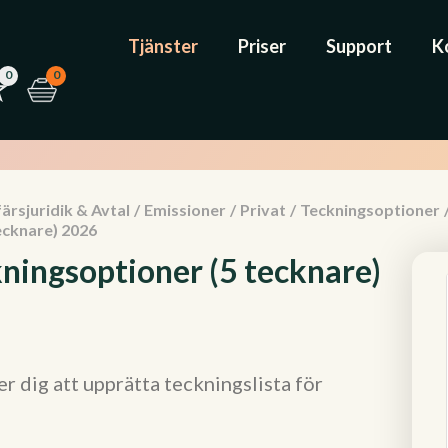
Tjänster
Priser
Support
K
0
0
ärsjuridik & Avtal
/
Emissioner
/
Privat
/
Teckningsoptioner
ecknare) 2026
kningsoptioner (5 tecknare)
 dig att upprätta teckningslista för