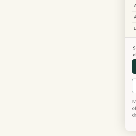
A
A
S
d
M
ob
d