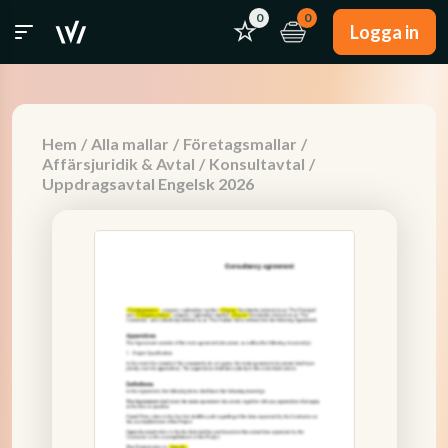
0
0
Logga in
Hem
/
Alla mallar
/
Företagsmallar
/
Affärsjuridik & Avtal
/
Konsultavtal
/
Uppdragsavtal Engelsk 2026