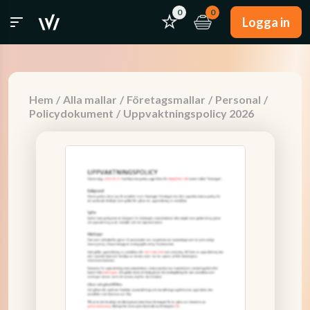
0
0
Logga in
Hem
/
Alla mallar
/
Företagsmallar
/
Personal
/
Policydokument
/
Uppvaktningspolicy 2026