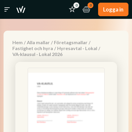
0
0
Logga in
Hem
/
Alla mallar
/
Företagsmallar
/
Fastighet och hyra
/
Hyresavtal - Lokal
/
VA-klausul - Lokal 2026