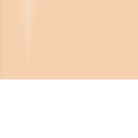
Crona Software AB
Huvudkontor:
Solnavägen 4
113 65 Stockholm,