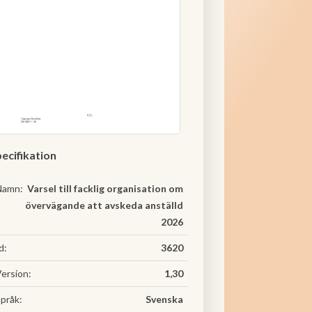
ecifikation
Namn:
Varsel till facklig organisation om
övervägande att avskeda anställd
2026
d:
3620
ersion:
1,30
pråk:
Svenska