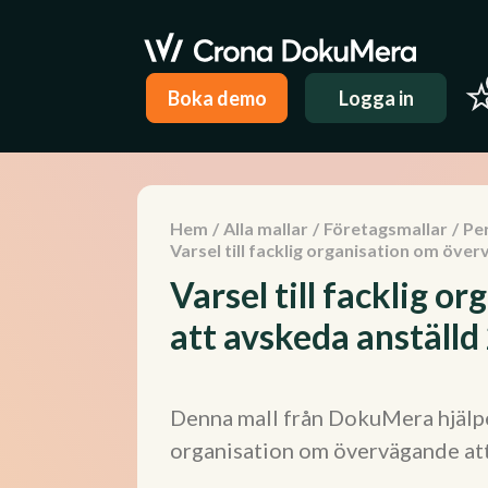
Boka demo
Logga in
Hem
/
Alla mallar
/
Företagsmallar
/
Pe
Varsel till facklig organisation om öve
Varsel till facklig 
att avskeda anställ
Denna mall från DokuMera hjälper 
organisation om övervägande att