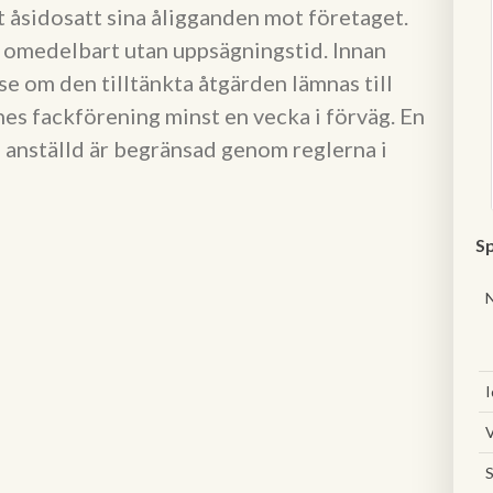
t åsidosatt sina åligganden mot företaget.
 omedelbart utan uppsägningstid. Innan
e om den tilltänkta åtgärden lämnas till
nes fackförening minst en vecka i förväg. En
n anställd är begränsad genom reglerna i
Sp
I
V
S