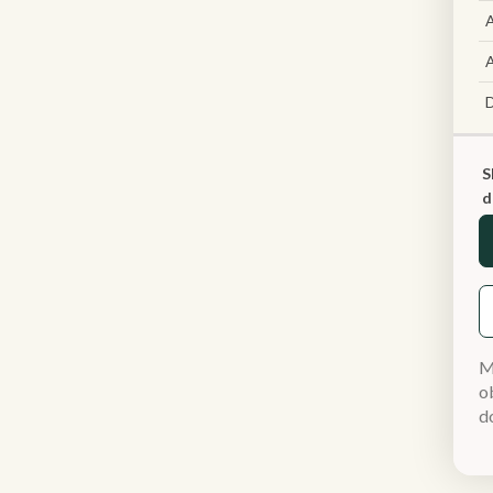
A
A
S
d
M
ob
d