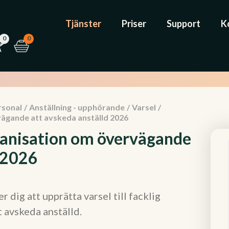
Tjänster
Priser
Support
K
0
0
rsonal
/
Anställning - upphörande
/
Varsel
/
rvägande att avskeda anställd 2026
organisation om övervägande
d 2026
dig att upprätta varsel till facklig
 avskeda anställd.