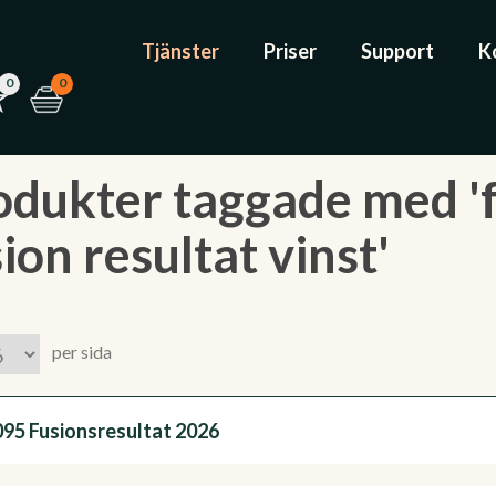
Tjänster
Priser
Support
K
0
0
odukter taggade med '
ion resultat vinst'
per sida
095 Fusionsresultat 2026