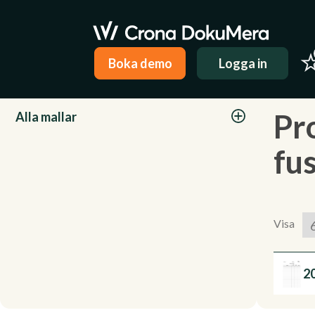
Boka demo
Logga in
Kategorier
Pr
Alla mallar
fus
Visa
2