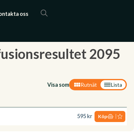
ontakta oss
fusionsresultet 2095
Visa som
Rutnät
Lista
595 kr
Köp