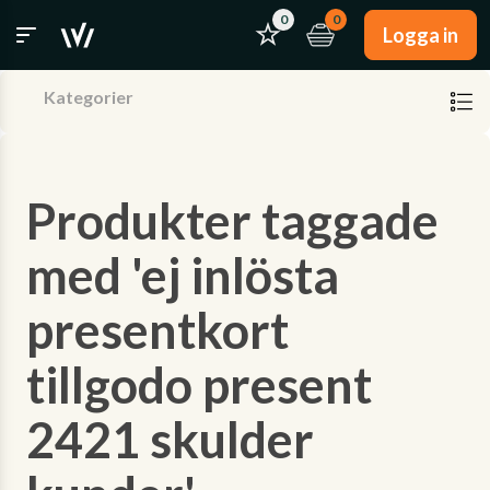
0
0
Logga in
Kategorier
Produkter taggade
med 'ej inlösta
presentkort
tillgodo present
2421 skulder