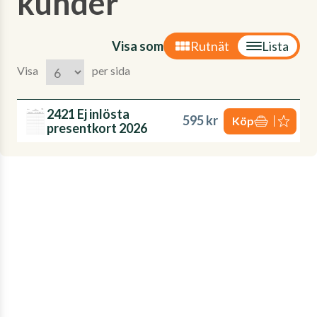
kunder'
Visa som
Rutnät
Lista
Visa
per sida
2421 Ej inlösta
595 kr
Köp
presentkort 2026