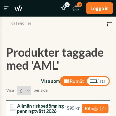
0
0
Logga in
Kategorier
Produkter taggade
med 'AML'
Visa som
Rutnät
Lista
Visa
per sida
Allmän riskbedömning -
595 kr
Köp
penningtvätt 2026