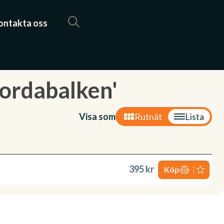
ontakta oss
jordabalken'
Visa som
Rutnät
Lista
395 kr
Köp