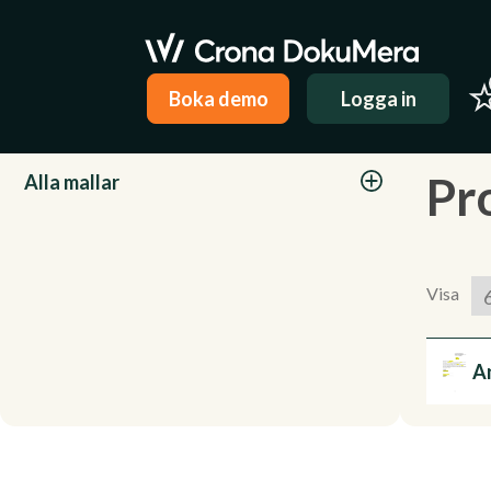
Boka demo
Logga in
Kategorier
Pr
Alla mallar
Visa
An