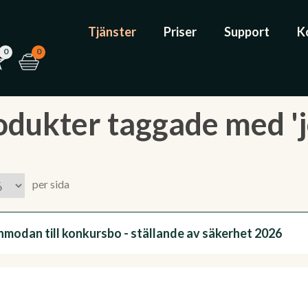
Tjänster
Priser
Support
K
0
0
odukter taggade med '
per sida
modan till konkursbo - ställande av säkerhet 2026