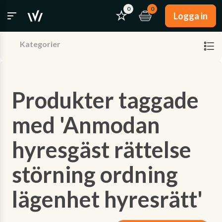
0
0
Logga in
Kategorier
Produkter taggade
med 'Anmodan
hyresgäst rättelse
störning ordning
lägenhet hyresrätt'