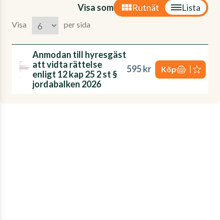
Visa som
Rutnät
Lista
Visa
per sida
Anmodan till hyresgäst
att vidta rättelse
595 kr
Köp
enligt 12 kap 25 2 st §
jordabalken 2026