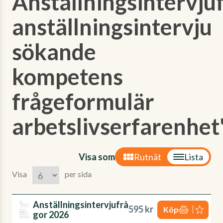
Anställningsintervju
anställningsintervju
sökande
kompetens
frågeformulär
arbetslivserfarenhet
Visa som
Rutnät
Lista
Visa
per sida
Anställningsintervjufrå
595 kr
Köp
gor 2026