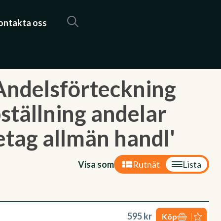
ontakta oss
Andelsförteckning
tällning andelar
etag allmän handl'
Visa som
Rutnät
Lista
595 kr
Köp