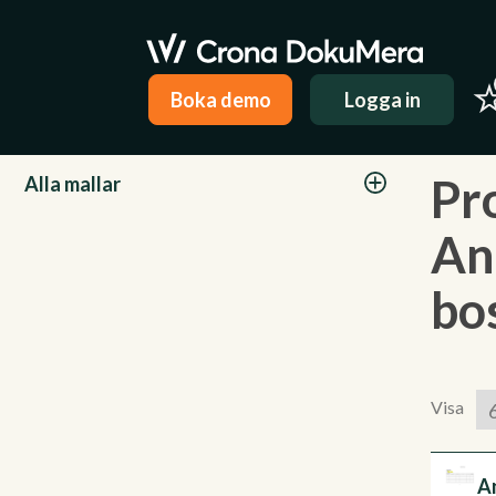
Boka demo
Logga in
Kategorier
Pr
Alla mallar
An
bo
Visa
A