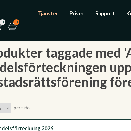
Tjänster
Priser
Support
K
0
0
odukter taggade med '
delsförteckningen upps
stadsrättsförening för
per sida
ndelsförteckning 2026