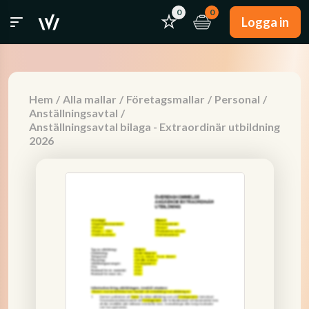
0
0
Logga in
Hem
/
Alla mallar
/
Företagsmallar
/
Personal
/
Anställningsavtal
/
Anställningsavtal bilaga - Extraordinär utbildning
2026