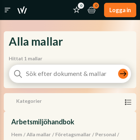
0
0
Logga in
Alla mallar
Hittat 1 mallar
Kategorier
Arbetsmiljöhandbok
Hem
/
Alla mallar
/
Företagsmallar
/
Personal
/