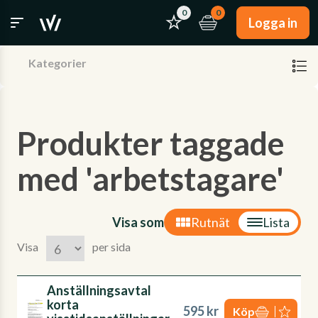
0
0
Logga in
Kategorier
Produkter taggade
med 'arbetstagare'
Visa som
Rutnät
Lista
Visa
per sida
Anställningsavtal
korta
595 kr
Köp