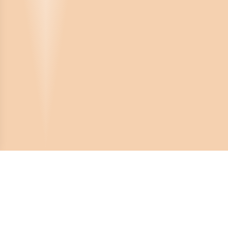
Crona Software AB
Huvudkontor: