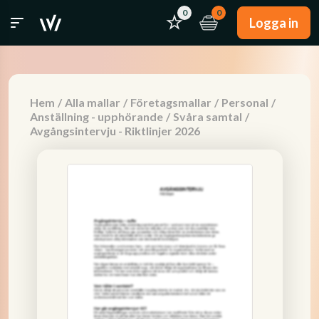
0
0
Logga in
Hem
/
Alla mallar
/
Företagsmallar
/
Personal
/
Anställning - upphörande
/
Svåra samtal
/
Avgångsintervju - Riktlinjer 2026