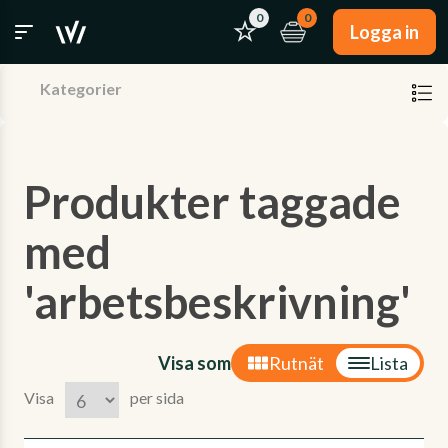
0
0
Logga in
Kategorier
Produkter taggade
med
'arbetsbeskrivning'
Visa som
Rutnät
Lista
Visa
per sida