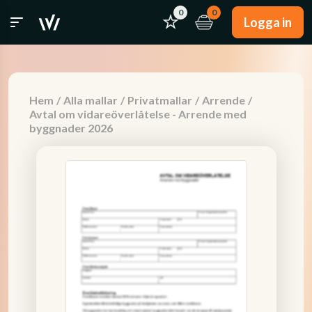
0
0
Logga in
Hem
/
Alla mallar
/
Privatmallar
/
Arrende
/
Avtal om vidareöverlåtelse - Arrende med
byggnader 2026