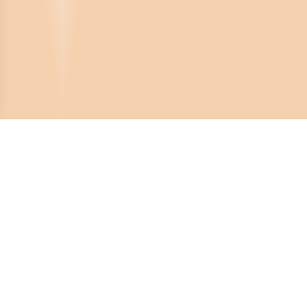
Crona Software AB
Huvudkontor:
Solnavägen 4
113 65 Stockholm,
Sverige
Telefonnummer:
08-450 44 80