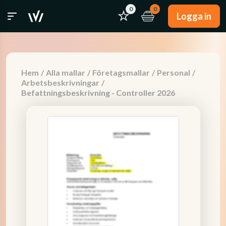
0
0
Logga in
Hem
/
Alla mallar
/
Företagsmallar
/
Personal
/
Arbetsbeskrivningar
/
Befattningsbeskrivning - Controller 2026