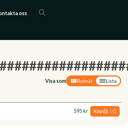
ontakta oss
#################
Visa som
Rutnät
Lista
595 kr
Köp