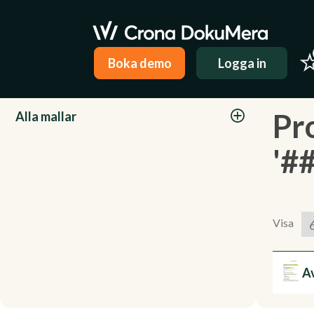
Boka demo
Logga in
Kategorier
Pr
Alla mallar
'#
Visa
A