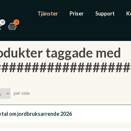
Tjänster
Priser
Support
K
0
0
odukter taggade med
#################
per sida
vtal om jordbruksarrende 2026