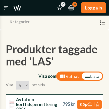
0
0
Logga in
Kategorier
Produkter taggade
med 'LAS'
Visa som
Rutnät
Lista
Visa
per sida
Avtal om
795 kr
korttidspermittering
Köp