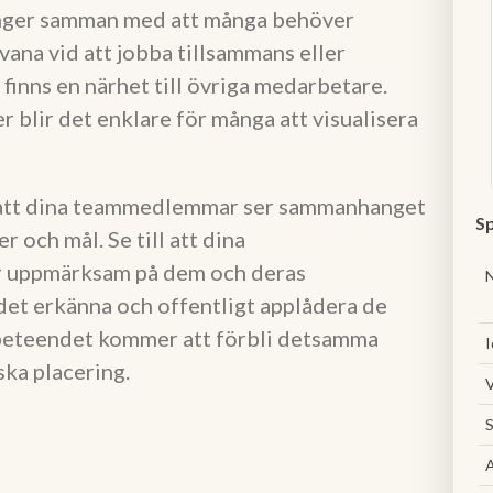
hänger samman med att många behöver
r vana vid att jobba tillsammans eller
finns en närhet till övriga medarbetare.
blir det enklare för många att visualisera
ll att dina teammedlemmar ser sammanhanget
Sp
 och mål. Se till att dina
är uppmärksam på dem och deras
ndet erkänna och offentligt applådera de
 beteendet kommer att förbli detsamma
I
ka placering.
V
S
A