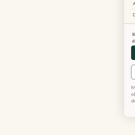
A
S
d
M
ob
d