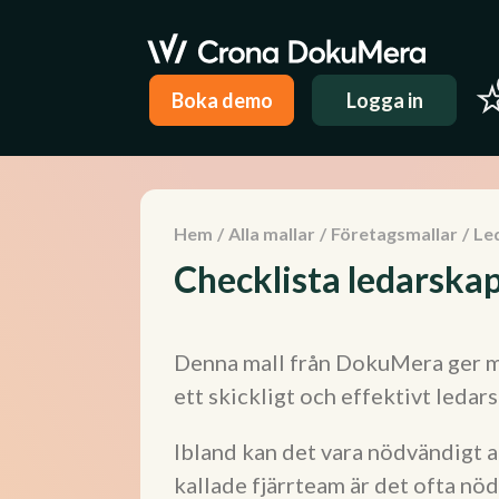
Boka demo
Logga in
Hem
/
Alla mallar
/
Företagsmallar
/
Le
Checklista ledarska
Denna mall från DokuMera ger må
ett skickligt och effektivt ledar
Ibland kan det vara nödvändigt at
kallade fjärrteam är det ofta nö