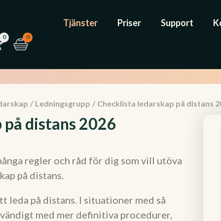
Tjänster
Priser
Support
K
0
0
darskap
/
Ledningsgrupp
/
Checklista ledarskap på distans 
p på distans 2026
nga regler och råd för dig som vill utöva
skap på distans.
t leda på distans. I situationer med så
dvändigt med mer definitiva procedurer,