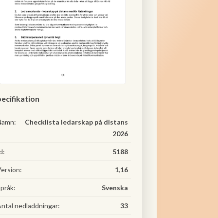
ecifikation
Namn:
Checklista ledarskap på distans
2026
d:
5188
ersion:
1,16
pråk:
Svenska
ntal nedladdningar:
33