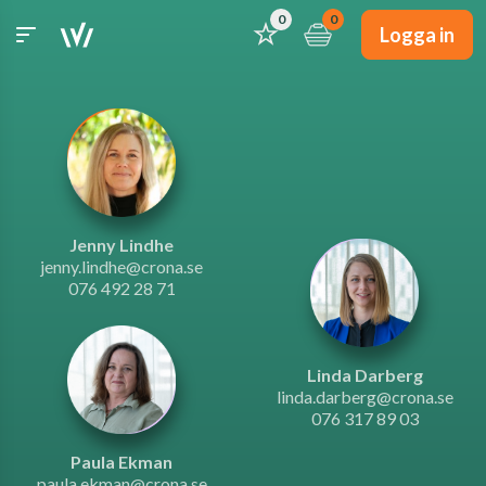
0
0
Logga in
Jenny Lindhe
jenny.lindhe@crona.se
076 492 28 71
Linda Darberg
linda.darberg@crona.se
076 317 89 03
Paula Ekman
paula.ekman@crona.se