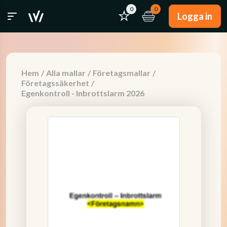
0
0
Logga in
Hem
/
Alla mallar
/
Företagsmallar
/
Företagssäkerhet
/
Egenkontroll - Inbrottslarm 2026