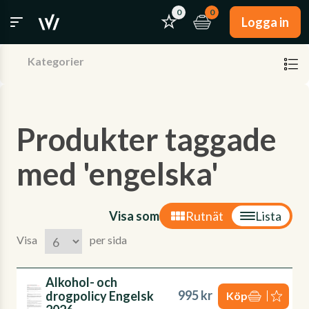
0
0
Logga in
Kategorier
Produkter taggade
med 'engelska'
Visa som
Rutnät
Lista
Visa
per sida
Alkohol- och
995 kr
drogpolicy Engelsk
Köp