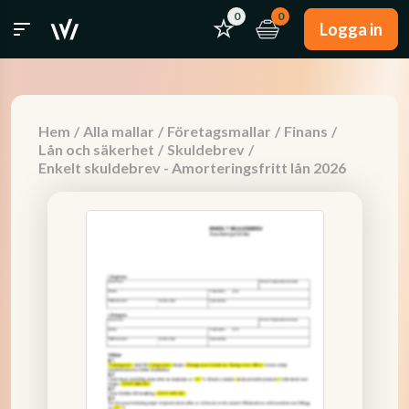
0
0
Logga in
Hem
/
Alla mallar
/
Företagsmallar
/
Finans
/
Lån och säkerhet
/
Skuldebrev
/
Enkelt skuldebrev - Amorteringsfritt lån 2026