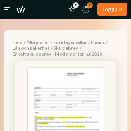
0
0
Logga in
Hem
/
Alla mallar
/
Företagsmallar
/
Finans
/
Lån och säkerhet
/
Skuldebrev
/
Enkelt skuldebrev - Med amortering 2026