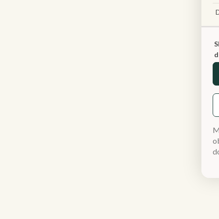
S
d
M
ob
d