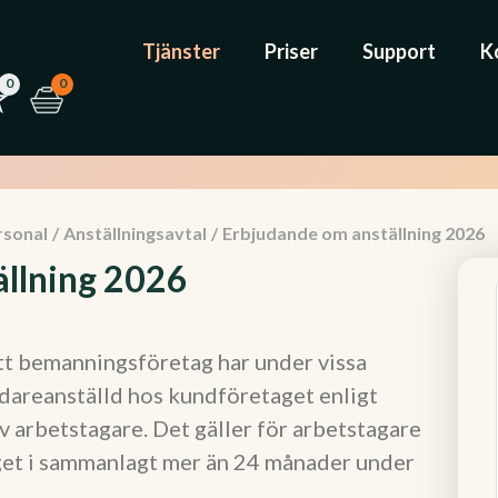
Tjänster
Priser
Support
K
0
0
rsonal
/
Anställningsavtal
/
Erbjudande om anställning 2026
llning 2026
ett bemanningsföretag har under vissa
svidareanställd hos kundföretaget enligt
 arbetstagare. Det gäller för arbetstagare
get i sammanlagt mer än 24 månader under