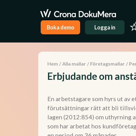
Boka demo
Logga in
Hem
/
Alla mallar
/
Företagsmallar
/
Pe
Erbjudande om anstä
En arbetstagare som hyrs ut av 
förutsättningar rätt att bli till
lagen (2012:854) om uthyrning av
som har arbetat hos kundföreta
en period om 36 månader.