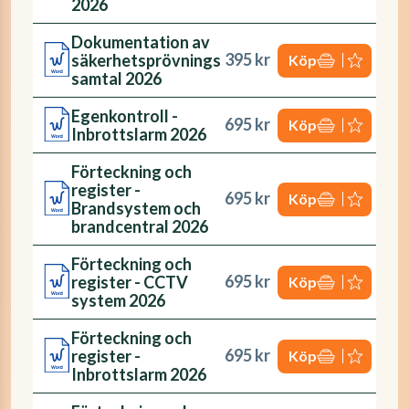
2026
Dokumentation av
395 kr
säkerhetsprövnings
Köp
samtal 2026
Egenkontroll -
695 kr
Köp
Inbrottslarm 2026
Förteckning och
register -
695 kr
Köp
Brandsystem och
brandcentral 2026
Förteckning och
695 kr
register - CCTV
Köp
system 2026
Förteckning och
695 kr
register -
Köp
Inbrottslarm 2026