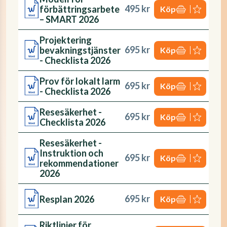
495 kr
förbättringsarbete
Köp
– SMART 2026
Projektering
695 kr
bevakningstjänster
Köp
- Checklista 2026
Prov för lokalt larm
695 kr
Köp
- Checklista 2026
Resesäkerhet -
695 kr
Köp
Checklista 2026
Resesäkerhet -
Instruktion och
695 kr
Köp
rekommendationer
2026
695 kr
Resplan 2026
Köp
Riktlinjer för