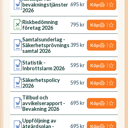
695 kr
bevakningstjänster
Köp
2026
Riskbedömning
795 kr
Köp
företag 2026
Samtalsunderlag -
395 kr
Säkerhetsprövnings
Köp
samtal 2026
Statistik -
595 kr
Köp
Inbrottslarm 2026
Säkerhetspolicy
595 kr
Köp
2026
Tillbud och
695 kr
avvikelserapport -
Köp
Bevakning 2026
Uppföljning av
695 kr
åtgärdsplan -
Köp