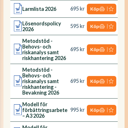
695 kr
Larmlista 2026
Köp
Lösenordspolicy
595 kr
Köp
2026
Metodstöd -
Behovs- och
695 kr
Köp
riskanalys samt
riskhantering 2026
Metodstöd -
Behovs- och
695 kr
riskanalys samt
Köp
riskhantering -
Bevakning 2026
Modell för
995 kr
förbättringsarbete
Köp
– A3 2026
Modell för