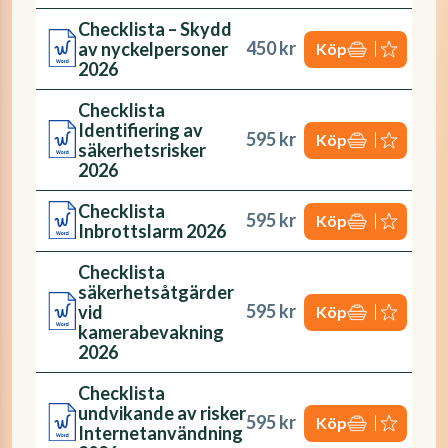
Checklista – Skydd
450 kr
av nyckelpersoner
Köp
2026
Checklista
Identifiering av
595 kr
Köp
säkerhetsrisker
2026
Checklista
595 kr
Köp
Inbrottslarm 2026
Checklista
säkerhetsåtgärder
595 kr
vid
Köp
kamerabevakning
2026
Checklista
undvikande av risker
595 kr
Köp
Internetanvändning