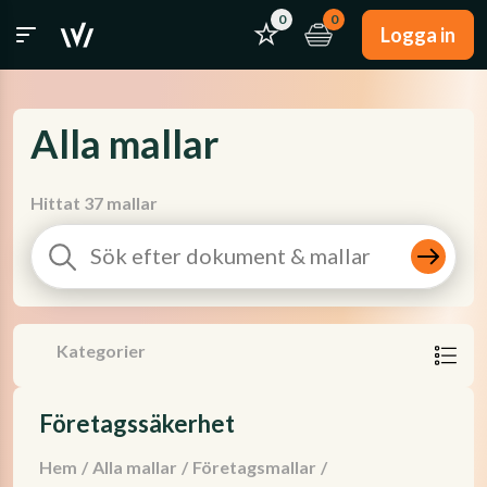
0
0
Logga in
Alla mallar
Hittat 37 mallar
Kategorier
Företagssäkerhet
Hem
/
Alla mallar
/
Företagsmallar
/