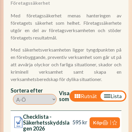
Företagssäkerhet
Med företagssäkerhet menas hanteringen av
företagets säkerhet som helhet. Företagssäkerhete
utgör en del av företagsverksamheten och stöder
företagets resultatmål.
Med säkerhetsverksamheten ligger tyngdpunkten på
en förebyggande, preventiv verksamhet som går ut på
att avvärja olyckor och farliga situationer, skador och
kriminell verksamhet samt skapa en
verksamhetsberedskap för dylika situationer.
Sortera efter
Visa
Rutnät
Lista
som
Checklista -
595 kr
Säkerhetsskyddsla
Köp
gen 2026