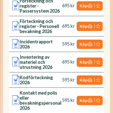
Förteckning och
695 kr
register -
Köp
Passersystem 2026
Förteckning och
695 kr
register - Personell
Köp
bevakning 2026
Incidentrapport
595 kr
Köp
2026
Inventering av
695 kr
materiel och
Köp
utrustning 2026
Kodförteckning
595 kr
Köp
2026
Kontakt med polis
eller
595 kr
Köp
bevakningspersonal
2026