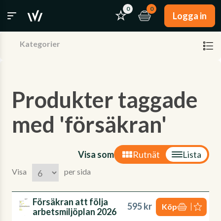
0
0
Logga in
Kategorier
Produkter taggade
med 'försäkran'
Visa som
Rutnät
Lista
Visa
per sida
Försäkran att följa
595 kr
Köp
arbetsmiljöplan 2026