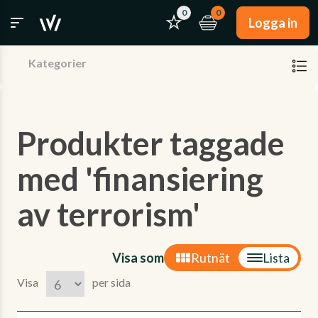
0
0
Logga in
Kategorier
Produkter taggade
med 'finansiering
av terrorism'
Visa som
Rutnät
Lista
Visa
per sida