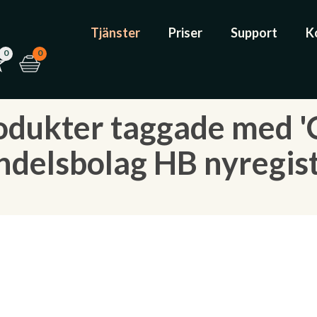
Tjänster
Priser
Support
K
0
0
odukter taggade med '
ndelsbolag HB nyregist