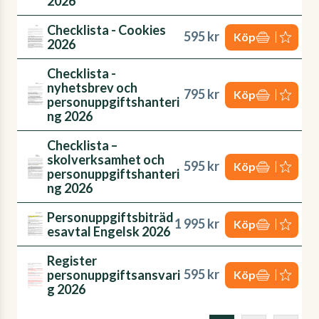
2026
Checklista - Cookies
595 kr
Köp
2026
Checklista -
nyhetsbrev och
795 kr
Köp
personuppgiftshanteri
ng 2026
Checklista –
skolverksamhet och
595 kr
Köp
personuppgiftshanteri
ng 2026
Personuppgiftsbiträd
1 995 kr
Köp
esavtal Engelsk 2026
Register
595 kr
personuppgiftsansvari
Köp
g 2026