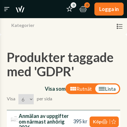
0
0
Logga in
Kategorier
Produkter taggade
med 'GDPR'
Visa som
Rutnät
Lista
Visa
per sida
Anmälan av uppgifter
395 kr
om närmast anhörig
Köp