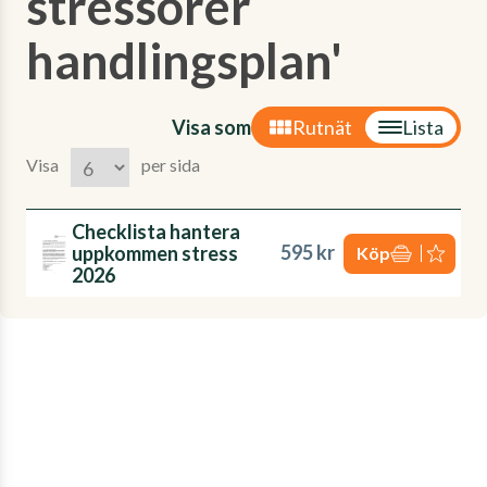
stressorer
handlingsplan'
Visa som
Rutnät
Lista
Visa
per sida
Checklista hantera
595 kr
uppkommen stress
Köp
2026