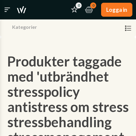
0
0
Logga in
Kategorier
Produkter taggade
med 'utbrändhet
stresspolicy
antistress om stress
stressbehandling