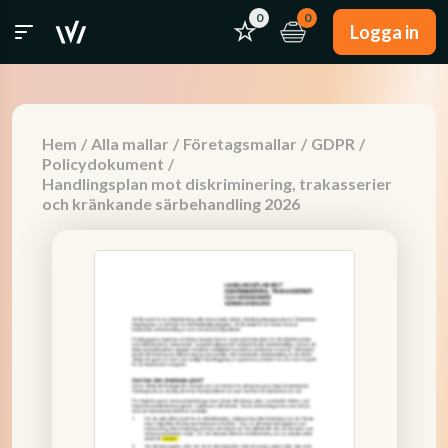
0
0
Logga in
Hem
/
Alla mallar
/
Företagsmallar
/
GDPR
/
Policydokument
/
Handlingsplan mot diskriminering, trakasserier
och kränkande särbehandling 2026