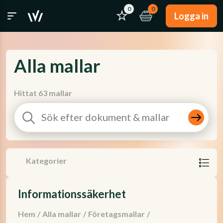
0
0
Logga in
Alla mallar
Hittat 63 mallar
Kategorier
Informationssäkerhet
Hem
/
Alla mallar
/
Företagsmallar
/