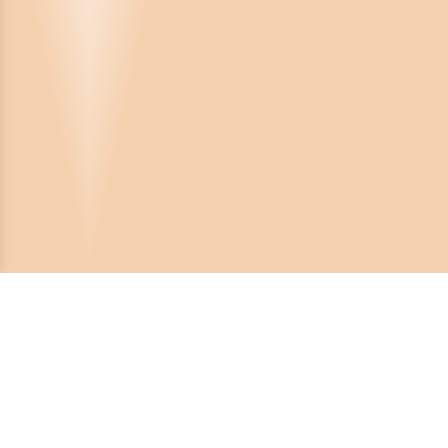
Crona Software AB
Huvudkontor:
Solnavägen 4