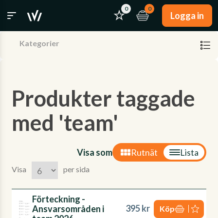
0
0
Logga in
Kategorier
Produkter taggade
med 'team'
Visa som
Rutnät
Lista
Visa
per sida
Förteckning -
395 kr
Ansvarsområden i
Köp