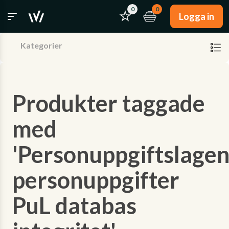
0
0
Logga in
Kategorier
Produkter taggade
med
'Personuppgiftslage
personuppgifter
PuL databas