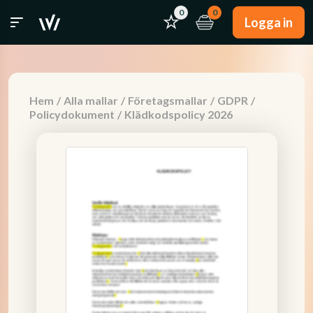
0
0
Logga in
Hem
/
Alla mallar
/
Företagsmallar
/
GDPR
/
Policydokument
/
Klädkodspolicy 2026