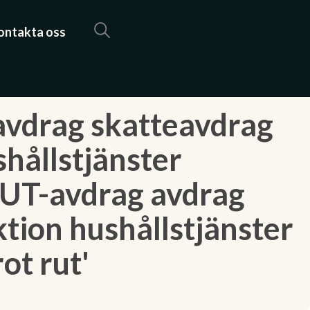
ontakta oss
avdrag skatteavdrag
hållstjänster
RUT-avdrag avdrag
tion hushållstjänster
ot rut'