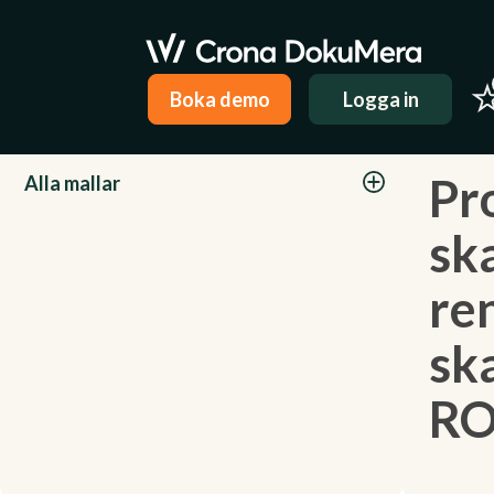
Boka demo
Logga in
Kategorier
Pr
Alla mallar
sk
re
sk
RO