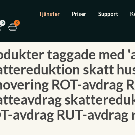
Tjänster
Priser
Support
K
0
0
odukter taggade med '
attereduktion skatt hus
novering ROT-avdrag 
atteavdrag skattereduk
T-avdrag RUT-avdrag r