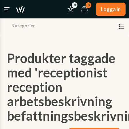
0
0
Logga in
Kategorier
Produkter taggade
med 'receptionist
reception
arbetsbeskrivning
befattningsbeskrivni