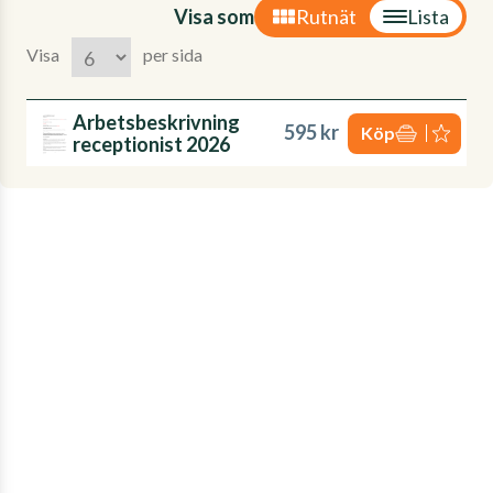
Visa som
Rutnät
Lista
Visa
per sida
Arbetsbeskrivning
595 kr
Köp
receptionist 2026