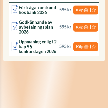
Förfrågan om kund
595 kr
Köp
hos bank 2026
Godkännande av
595 kr
avbetalningsplan
Köp
2026
Uppmaning enligt 2
595 kr
kap 9 §
Köp
konkurslagen 2026