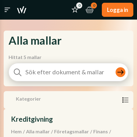
0
0
Logga in
Alla mallar
Hittat 5 mallar
Kategorier
Kreditgivning
Hem
/
Alla mallar
/
Företagsmallar
/
Finans
/